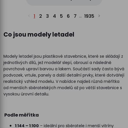
1
2
3
4
5
6
7
1935
...
Co jsou modely letadel
Modely letadel jsou plastikové stavebnice, které se skládají z
jednotlivých dílů, jež modelář slepí, obrousí a následně
povrchově upraví barvou a lakem. Součástí sady často bývá
podvozek, vrtule, panely a další detailní prvky, které dotvářejí
realistický vzhled modelu. V nabídce najdeš různá měřítka
od menších sběratelských modelů až po větší stavebnice s
vysokou úrovní detailu.
Podle měřítka
1:144 – 1:100
– ideální pro sběratele i menší vitríny