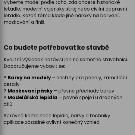
Vyberte model podle toho, zda chcete historické
letadlo, moderní vojenský stroj nebo civilní dopravní
letadlo. Každé téma klade jiné nároky na barvení,
maskování a finiš.
Co budete potřebovat ke stavbě
Kvalitní výsledek nezávisí jen na samotné stavebnici.
Doporučujeme vybavit se:
?
Barvy na modely
– odstíny pro panely, kamufláž i
detaily
?
Maskovací pásky
– přesné přechody barev
?
Modelářská lepidla
– pevné spoje i u drobných
dílů
Správná kombinace lepidla, barvy a techniky
aplikace zásadně ovlivní konečný vzhled.