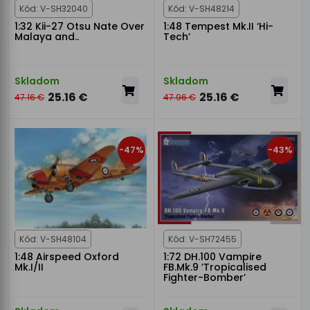
Kód: V-SH32040
Kód: V-SH48214
1:32 Kii-27 Otsu Nate Over
1:48 Tempest Mk.II ‘Hi-
Malaya and..
Tech’
Skladom
Skladom
25.16 €
25.16 €
47.16 €
47.96 €
-47%
-43%
Kód: V-SH48104
Kód: V-SH72455
1:48 Airspeed Oxford
1:72 DH.100 Vampire
Mk.I/II
FB.Mk.9 ’Tropicalised
Fighter-Bomber’