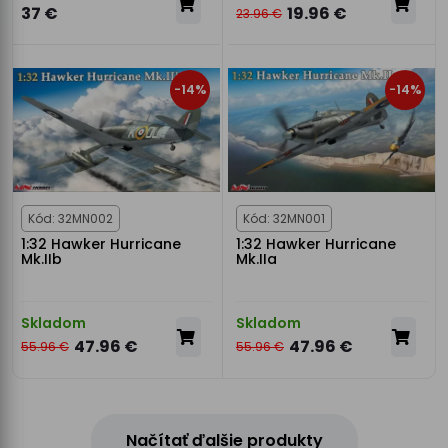
37 €
19.96 €
23.96 €
-14%
-14%
Kód: 32MN002
Kód: 32MN001
1:32 Hawker Hurricane
1:32 Hawker Hurricane
Mk.IIb
Mk.IIa
Skladom
Skladom
47.96 €
47.96 €
55.96 €
55.96 €
Načítať ďalšie produkty