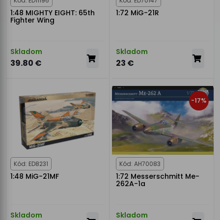
Kód: ED11196
Kód: ED70147
1:48 MIGHTY EIGHT: 65th
1:72 MiG-21R
Fighter Wing
Skladom
Skladom
39.80 €
23 €
-17%
Kód: ED8231
Kód: AH70083
1:48 MiG-21MF
1:72 Messerschmitt Me-
262A-1a
Skladom
Skladom