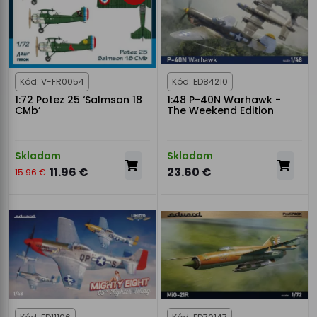
Kód: V-FR0054
Kód: ED84210
1:72 Potez 25 ‘Salmson 18
1:48 P-40N Warhawk -
CMb’
The Weekend Edition
Skladom
Skladom
11.96 €
23.60 €
15.96 €