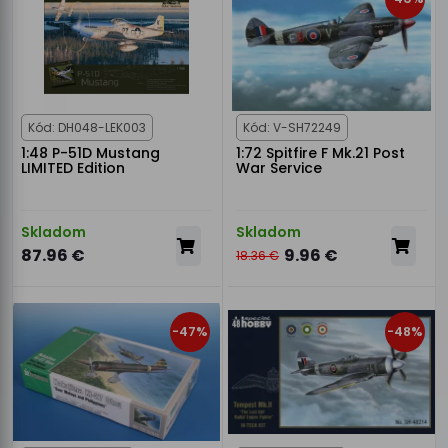
Kód: DH048-LEK003
Kód: V-SH72249
1:48 P-51D Mustang
1:72 Spitfire F Mk.21 Post
LIMITED Edition
War Service
Skladom
Skladom
87.96 €
9.96 €
18.36 €
-47%
-48%