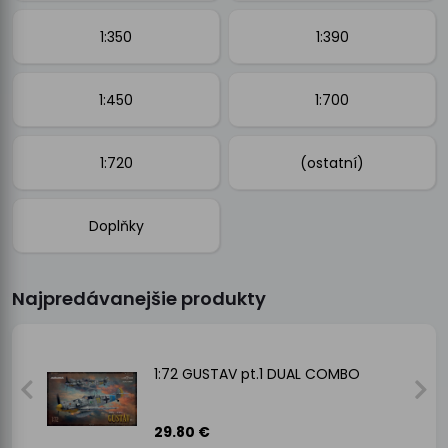
1:350
1:390
1:450
1:700
1:720
(ostatní)
Doplňky
Najpredávanejšie produkty
1:72 GUSTAV pt.1 DUAL COMBO
29.80 €