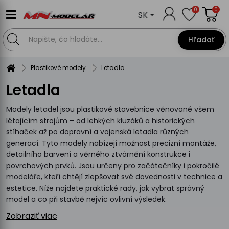
0
0
SK
Hľadať
Plastikové modely
Letadla
Letadla
Modely letadel jsou plastikové stavebnice věnované všem
létajícím strojům – od lehkých kluzáků a historických
stíhaček až po dopravní a vojenská letadla různých
generací. Tyto modely nabízejí možnost precizní montáže,
detailního barvení a věrného ztvárnění konstrukce i
povrchových prvků. Jsou určeny pro začátečníky i pokročilé
modeláře, kteří chtějí zlepšovat své dovednosti v technice a
estetice. Níže najdete praktické rady, jak vybrat správný
model a co při stavbě nejvíc ovlivní výsledek.
Zobraziť viac