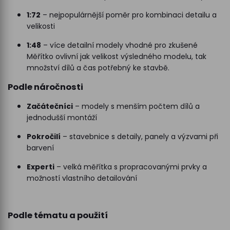
1:72
– nejpopulárnější poměr pro kombinaci detailu a
velikosti
1:48
– více detailní modely vhodné pro zkušené
Měřítko ovlivní jak velikost výsledného modelu, tak
množství dílů a čas potřebný ke stavbě.
Podle náročnosti
Začátečníci
– modely s menším počtem dílů a
jednodušší montáží
Pokročilí
– stavebnice s detaily, panely a výzvami při
barvení
Experti
– velká měřítka s propracovanými prvky a
možností vlastního detailování
Podle tématu a použití