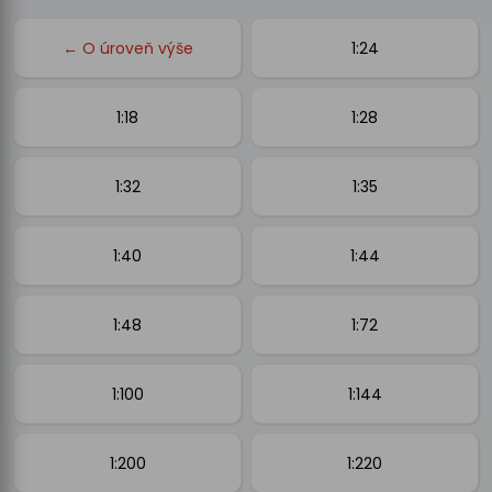
← O úroveň výše
1:24
1:18
1:28
1:32
1:35
1:40
1:44
1:48
1:72
1:100
1:144
1:200
1:220