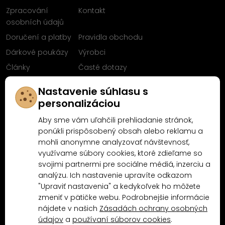
Zpracování
Kontakt
osobních údajů
Doručení a platby
Pravidla obchodu
Dárkové poukázy
Výrobci
Články
Časté dotazy
Sleduj nás na
Nastavenie súhlasu s
Facebooku
personalizáciou
Aby sme vám uľahčili prehliadanie stránok,
ponúkli prispôsobený obsah alebo reklamu a
mohli anonymne analyzovať návštevnosť,
Proč nakoupit u MN-Modelář.cz
využívame súbory cookies, ktoré zdieľame so
svojimi partnermi pre sociálne médiá, inzerciu a
analýzu. Ich nastavenie upravíte odkazom
4.9/5
4.5/5
"Upraviť nastavenia" a kedykoľvek ho môžete
(10481x)
(189x)
zmeniť v pätičke webu. Podrobnejšie informácie
nájdete v našich
Zásadách ochrany osobných
údajov
a
používaní súborov cookies
.