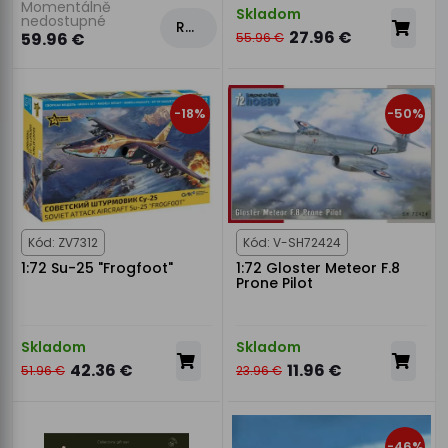
Momentálně
Skladom
nedostupné
Rezervovat
27.96 €
59.96 €
55.96 €
-18%
-50%
Kód: ZV7312
Kód: V-SH72424
1:72 Su-25 "Frogfoot"
1:72 Gloster Meteor F.8
Prone Pilot
Skladom
Skladom
42.36 €
11.96 €
51.96 €
23.96 €
-46%