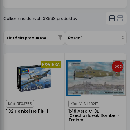
Celkom nájdených
38698
produktov
Filtrácia produktov
Řazení
NOVINKA
-50%
Kód: RE03755
Kód: V-SH48217
1:32 Heinkel He 111P-1
1:48 Aero C-3B
‘Czechoslovak Bomber-
Trainer’