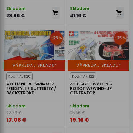
Skladom
Skladom
23.96 €
41.16 €
-25%
-25%
VÝPREDAJ SKLADU“
VÝPREDAJ SKLADU“
Kód: TA71126
Kód: TA71122
MECHANICAL SWIMMER
4-LEGGED WALKING
FREESTYLE / BUTTERFLY /
ROBOT W/WIND-UP
BACKSTROKE
GENERATOR
Skladom
Skladom
22.76 €
25.56 €
17.08 €
19.16 €