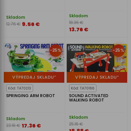
Skladom
Skladom
18.36 €
9.56 €
12.76 €
13.76 €
-25%
-25%
VÝPREDAJ SKLADU“
VÝPREDAJ SKLADU“
Kód: TA70213
Kód: TA70166
SPRINGING ARM ROBOT
SOUND ACTIVATED
WALKING ROBOT
Skladom
Skladom
25.16 €
17.36 €
23.16 €
18.88 €