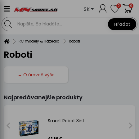
0
0
SK
Hľadať
RC modely & Házedla
Roboti
Roboti
← O úroveň výše
Najpredávanejšie produkty
Smart Robot 3in1
41.16 €