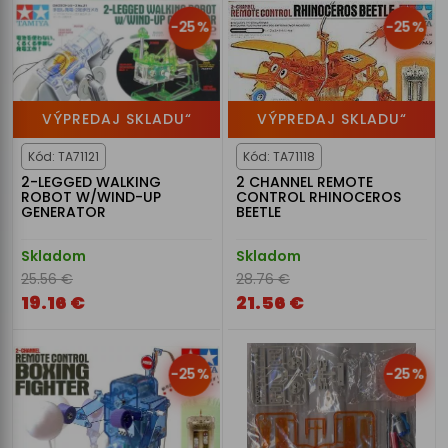
-25%
-25%
VÝPREDAJ SKLADU“
VÝPREDAJ SKLADU“
Kód: TA71121
Kód: TA71118
2-LEGGED WALKING
2 CHANNEL REMOTE
ROBOT W/WIND-UP
CONTROL RHINOCEROS
GENERATOR
BEETLE
Skladom
Skladom
25.56 €
28.76 €
19.16 €
21.56 €
-25%
-25%