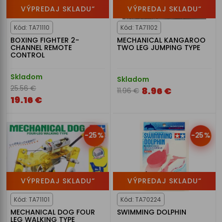
VÝPREDAJ SKLADU“
VÝPREDAJ SKLADU“
Kód: TA71110
Kód: TA71102
BOXING FIGHTER 2-
MECHANICAL KANGAROO
CHANNEL REMOTE
TWO LEG JUMPING TYPE
CONTROL
Skladom
Skladom
25.56 €
8.96 €
11.96 €
19.16 €
-25%
-25%
VÝPREDAJ SKLADU“
VÝPREDAJ SKLADU“
Kód: TA71101
Kód: TA70224
MECHANICAL DOG FOUR
SWIMMING DOLPHIN
LEG WALKING TYPE