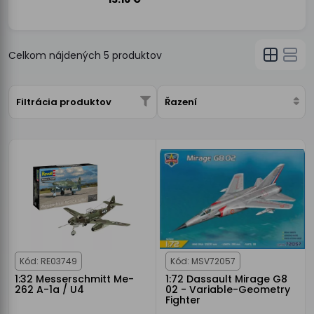
Celkom nájdených
5
produktov
Filtrácia produktov
Řazení
Kód: RE03749
Kód: MSV72057
1:32 Messerschmitt Me-
1:72 Dassault Mirage G8
262 A-1a / U4
02 - Variable-Geometry
Fighter