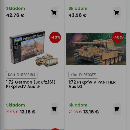
Skladom
Skladom
42.76 €
43.56 €
-40%
-45%
Kód: D-RE03184
Kód: D-RE03171
1:72 German (SdKfz.161)
1:72 PzKpfw V PANTHER
PzKpfw.IV Ausf.H
Ausf.G
Skladom
Skladom
13.16 €
13.16 €
21.96 €
23.96 €