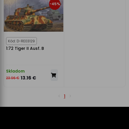
-45%
Kód: D-RE03129
1:72 Tiger II Ausf. B
Skladom
13.16 €
23.96 €
1