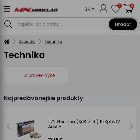
0
0
SK
Hľadať
Doprodej
Technika
Technika
← O úroveň výše
Najpredávanejšie produkty
1:72 German (SdKfz.161) PzKpfw.IV
Ausf.H
13.16 €