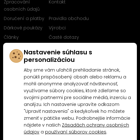
Zpracování
Kontakt
osobních údajů
Doručení a platby
Pravidla obchodu
Dárkové poukázy
Výrobci
Články
Časté dotazy
Sleduj nás na
Nastavenie súhlasu s
Facebooku
personalizáciou
Aby sme vám uľahčili prehliadanie stránok,
ponúkli prispôsobený obsah alebo reklamu a
mohli anonymne analyzovať návštevnosť,
Proč nakoupit u MN-Modelář.cz
využívame súbory cookies, ktoré zdieľame so
svojimi partnermi pre sociálne médiá, inzerciu a
analýzu. Ich nastavenie upravíte odkazom
4.9/5
"Upraviť nastavenia" a kedykoľvek ho môžete
4.5/5
(10481x)
(189x)
zmeniť v pätičke webu. Podrobnejšie informácie
nájdete v našich
Zásadách ochrany osobných
údajov
a
používaní súborov cookies
.