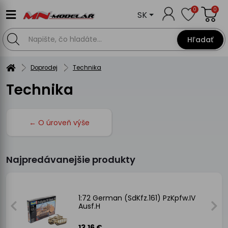
0
0
SK
Hľadať
Doprodej
Technika
Technika
← O úroveň výše
Najpredávanejšie produkty
1:72 German (SdKfz.161) PzKpfw.IV
Ausf.H
13.16 €