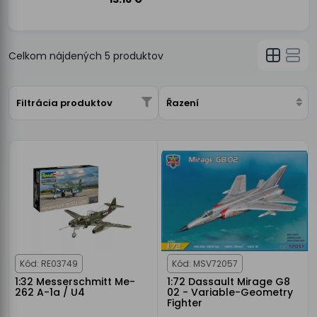
Celkom nájdených
5
produktov
Filtrácia produktov
Řazení
Kód: RE03749
Kód: MSV72057
1:32 Messerschmitt Me-
1:72 Dassault Mirage G8
262 A-1a / U4
02 - Variable-Geometry
Fighter