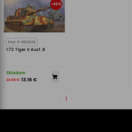
-45%
Kód: D-RE03129
1:72 Tiger II Ausf. B
Skladom
13.16 €
23.96 €
1