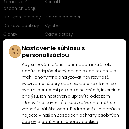
Zpracování
Kontakt
osobních údajů
Doručení a platby
Pravidla obchodu
Dárkové poukázy
Výrobci
Články
Časté dotazy
Sleduj nás na
Nastavenie súhlasu s
Facebooku
personalizáciou
Aby sme vám uľahčili prehliadanie stránok,
ponúkli prispôsobený obsah alebo reklamu a
mohli anonymne analyzovať návštevnosť,
Proč nakoupit u MN-Modelář.cz
využívame súbory cookies, ktoré zdieľame so
svojimi partnermi pre sociálne médiá, inzerciu a
analýzu. Ich nastavenie upravíte odkazom
4.9/5
"Upraviť nastavenia" a kedykoľvek ho môžete
4.5/5
(10481x)
(189x)
zmeniť v pätičke webu. Podrobnejšie informácie
nájdete v našich
Zásadách ochrany osobných
údajov
a
používaní súborov cookies
.