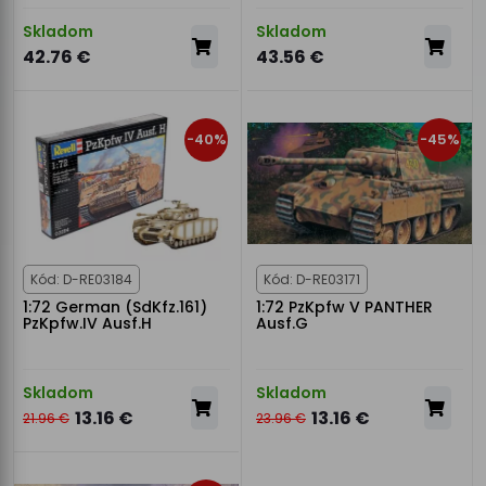
Skladom
Skladom
42.76 €
43.56 €
-40%
-45%
Kód: D-RE03184
Kód: D-RE03171
1:72 German (SdKfz.161)
1:72 PzKpfw V PANTHER
PzKpfw.IV Ausf.H
Ausf.G
Skladom
Skladom
13.16 €
13.16 €
21.96 €
23.96 €