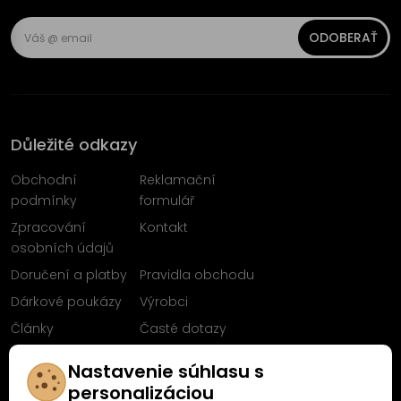
ODOBERAŤ
Důležité odkazy
Obchodní
Reklamační
podmínky
formulář
Zpracování
Kontakt
osobních údajů
Doručení a platby
Pravidla obchodu
Dárkové poukázy
Výrobci
Články
Časté dotazy
Sleduj nás na
Nastavenie súhlasu s
Facebooku
personalizáciou