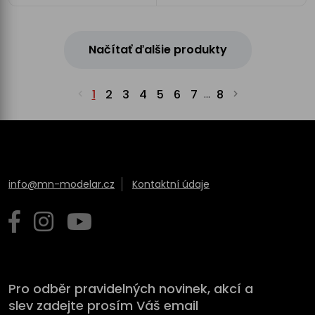
Načítať ďalšie produkty
1
2
3
4
5
6
7
8
...
info@mn-modelar.cz
Kontaktní údaje
Pro odběr pravidelných novinek, akcí a
slev zadejte prosím Váš email