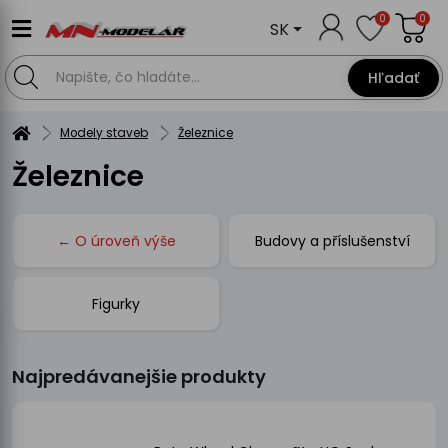
0
0
SK
Hľadať
Modely staveb
Železnice
Železnice
← O úroveň výše
Budovy a příslušenství
Figurky
Najpredávanejšie produkty