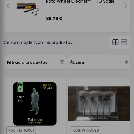
Roto Wheel Cleaner™ - HO Scale
38.76 €
Celkom nájdených
155
produktov
Filtrácia produktov
Řazení
Kód: FLYHO001
Kód: WTR3598