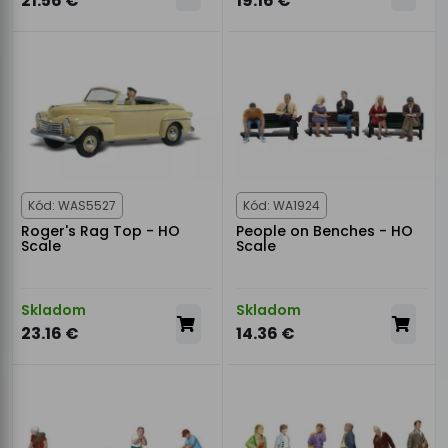
21.56 €
19.16 €
Kód: WAS5527
Kód: WA1924
Roger's Rag Top - HO
People on Benches - HO
Scale
Scale
Skladom
Skladom
23.16 €
14.36 €