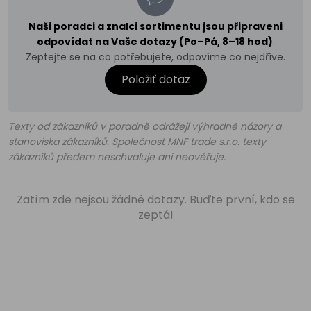
Naši poradci a znalci sortimentu jsou připraveni
odpovídat na Vaše dotazy (Po–Pá, 8–18 hod)
.
Zeptejte se na co potřebujete, odpovíme co nejdříve.
Položiť dotaz
Texty od zákazníků v poradně odrážejí výhradně názory a
stanoviska zákazníků. Společnost MNF trade s.r.o. texty
zákazníků předem neschvaluje ani neověřuje.
Zatím zde nejsou žádné dotazy. Buďte první, kdo se
zeptá!