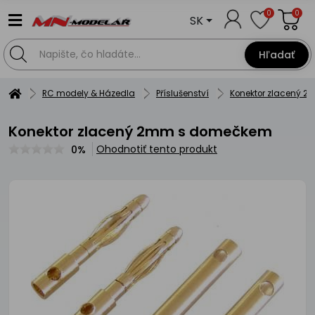
0
0
SK
Hľadať
RC modely & Házedla
Příslušenství
Konektor zlacený 
Konektor zlacený 2mm s domečkem
Ohodnotiť tento produkt
0%