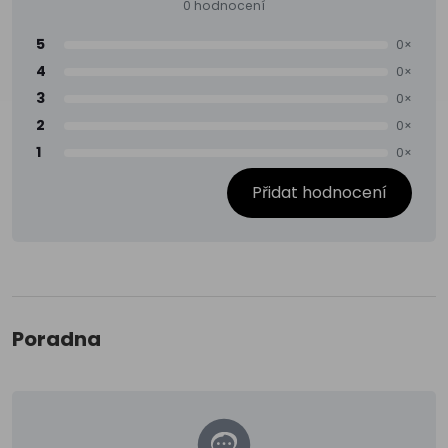
0 hodnocení
5
0×
4
0×
3
0×
2
0×
1
0×
Přidat hodnocení
Poradna