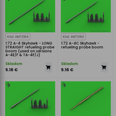
Kód: AM72164
Kód: AM72163
1:72 A-4 Skyhawk - LONG
1:72 A-4C Skyhawk -
STRAIGHT refueling probe
refueling probe boom
boom (used on versions
A-4E/F & TA-4F/J)
Skladom
Skladom
5.16 €
5.16 €