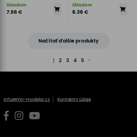
Skladom
Skladom
7.56 €
6.36 €
Načítať ďalšie produkty
1
2
3
4
5
info@mn-modelar.cz
Kontaktní údaje