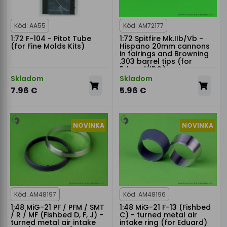
Kód: AA55
Kód: AM72177
1:72 F-104 - Pitot Tube
1:72 Spitfire Mk.IIb/Vb -
(for Fine Molds Kits)
Hispano 20mm cannons
in fairings and Browning
.303 barrel tips (for
Eduard/IBG)
Skladom
Skladom
7.96 €
5.96 €
NOVINKA
NOVINKA
Kód: AM48197
Kód: AM48196
1:48 MiG-21 PF / PFM / SMT
1:48 MiG-21 F-13 (Fishbed
/ R / MF (Fishbed D, F, J) -
C) - turned metal air
turned metal air intake
intake ring (for Eduard)