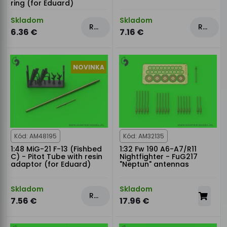
ring (for Eduard)
Skladom
Skladom
Rezervovat
Rezervovat
6.36 €
7.16 €
NOVINKA
Kód: AM48195
Kód: AM32135
1:48 MiG-21 F-13 (Fishbed
1:32 Fw 190 A6-A7/R11
C) - Pitot Tube with resin
Nightfighter - FuG217
adaptor (for Eduard)
"Neptun" antennas
Skladom
Skladom
Rezervovat
7.56 €
17.96 €