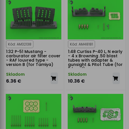
Kód: AM32138
Kód: AM48181
1:32 P-51 Mustang -
1:48 Curtiss P-40 L, N early
carburator air filter cover
- 4 x Browning .50 blast
- RAF louvred type -
tubes with adapter &
version B (for Tamiya)
gunsight & Pitot Tube (for
Eduard)
Skladom
Skladom
6.36 €
10.36 €