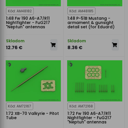
Kód: AM48182
Kód: AM48185
1:48 Fw 190 A6-A7/R11
1:48 P-51B Mustang -
Nightfighter - FuG217
armament & gunsight
"Neptun" antennas
detail set (for Eduard)
Skladom
Skladom
12.76 €
8.36 €
Kód: AM72167
Kód: AM72168
1:72 XB-70 Valkyrie - Pitot
1:72 Fw 190 A6-A7/R11
Tube
Nightfighter - FuG217
"Neptun" antennas