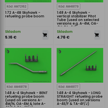
Kód: AM72162
Kód: AM48179
1:72 A-4B Skyhawk -
1:48 A-4 Skyhawk -
refueling probe boom
vertical stabilizer Pitot
Tube (used on selected
versions e.g. A-4M, OA-
4M, TA-4J)
Skladom
Skladom
5.16 €
4.76 €
Kód: AM48178
Kód: AM48177
1:48 A-4 Skyhawk - BENT
1:48 A-4 Skyhawk - LONG
refueling probe boom
STRAIGHT refueling probe
(used on versions A-
boom (used on versions
4M/N, OA-4M & late A-
A-4E/F & TA-4F/J)
4E/F & TA-4F/J)