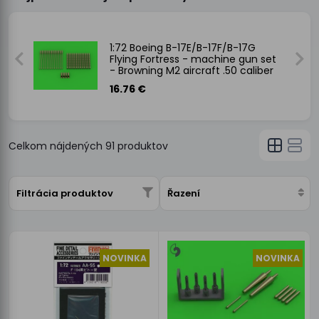
1:72 Boeing B-17E/B-17F/B-17G
Flying Fortress - machine gun set
- Browning M2 aircraft .50 caliber
b
16.76 €
Celkom nájdených
91
produktov
Filtrácia produktov
Řazení
NOVINKA
NOVINKA