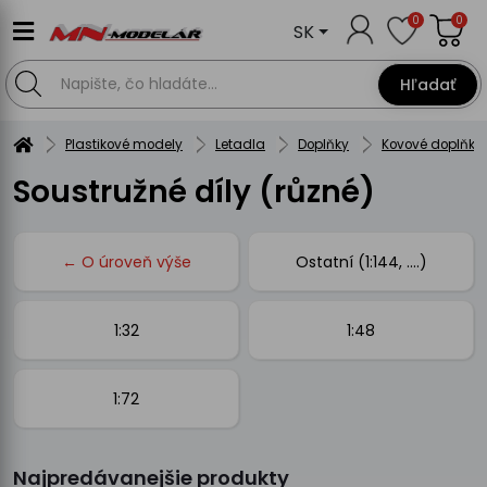
0
0
SK
Hľadať
Plastikové modely
Letadla
Doplňky
Kovové doplňky
Soustružné díly (různé)
← O úroveň výše
Ostatní (1:144, ....)
1:32
1:48
1:72
Najpredávanejšie produkty