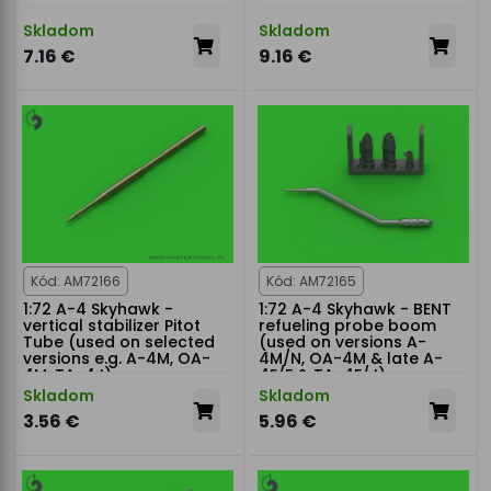
Skladom
Skladom
7.16 €
9.16 €
Kód: AM72166
Kód: AM72165
1:72 A-4 Skyhawk -
1:72 A-4 Skyhawk - BENT
vertical stabilizer Pitot
refueling probe boom
Tube (used on selected
(used on versions A-
versions e.g. A-4M, OA-
4M/N, OA-4M & late A-
4M, TA-4J)
4E/F & TA-4F/J)
Skladom
Skladom
3.56 €
5.96 €