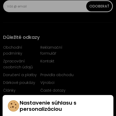
ODOBERAŤ
Důležité odkazy
Obchodní
Reklamační
podmínky
formulář
Zpracování
Kontakt
osobních údajů
Doručení a platby
Pravidla obchodu
Dárkové poukázy
Výrobci
Články
Časté dotazy
Sleduj nás na
Nastavenie súhlasu s
Facebooku
personalizáciou