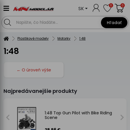
0
0
SK
Hľadať
Plastikové modely
Motorky
1:48
1:48
← O úroveň výše
Najpredávanejšie produkty
1:48 Top Gun Pilot with Bike Riding
Scene
25.56 €