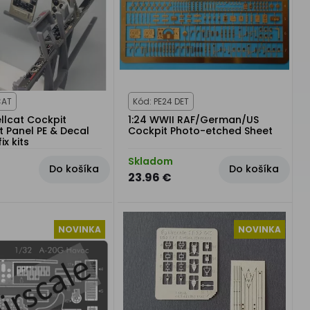
CAT
Kód: PE24 DET
ellcat Cockpit
1:24 WWII RAF/German/US
t Panel PE & Decal
Cockpit Photo-etched Sheet
ix kits
Skladom
Do košíka
Do košíka
23.96 €
NOVINKA
NOVINKA