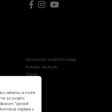
Zpracování osobních údajů
Pravidla obchodu
Články
ebo reklamu a mohli
me so svojimi
odkazom "Upraviť
nformácie nájdete v