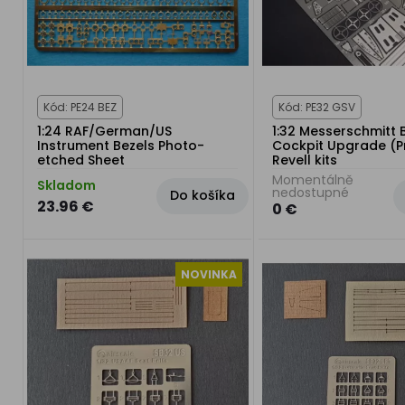
Kód: PE24 BEZ
Kód: PE32 GSV
1:24 RAF/German/US
1:32 Messerschmitt 
Instrument Bezels Photo-
Cockpit Upgrade (P
etched Sheet
Revell kits
Momentálně
Skladom
nedostupné
Do košíka
23.96 €
0 €
NOVINKA