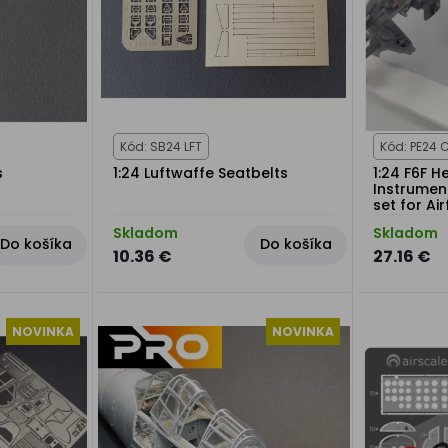
Kód: SB24 LFT
Kód: PE24 
s
1:24 Luftwaffe Seatbelts
1:24 F6F H
Instrumen
set for Airf
Skladom
Skladom
Do košíka
Do košíka
10.36 €
27.16 €
NOVINKA
NOVINKA