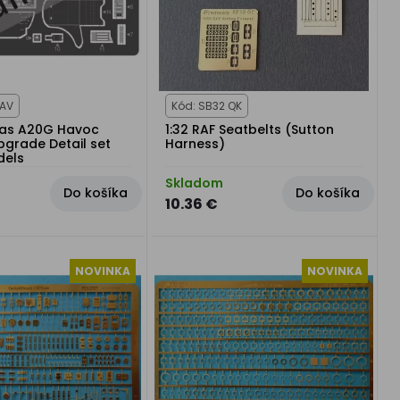
HAV
Kód: SB32 QK
las A20G Havoc
1:32 RAF Seatbelts (Sutton
pgrade Detail set
Harness)
dels
Skladom
Do košíka
Do košíka
10.36 €
NOVINKA
NOVINKA