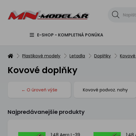
E-SHOP - KOMPLETNÁ PONÚKA
Plastikové modely
Letadla
Doplňky
Kovové
Kovové doplňky
← O úroveň výše
Kovové podvoz. nohy
Najpredávanejšie produkty
s A-
1:48 Aero L-39
1:48