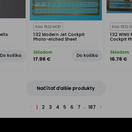
Kód: PE32 MOD
Kód: PE32 D
elts
1:32 Modern Jet Cockpit
1:32 WWII
Photo-etched Sheet
Cockpit P
Skladom
Skladom
Do košíka
Do košíka
17.96 €
16.76 €
Načítať ďalšie produkty
1
2
3
4
5
6
7
187
...