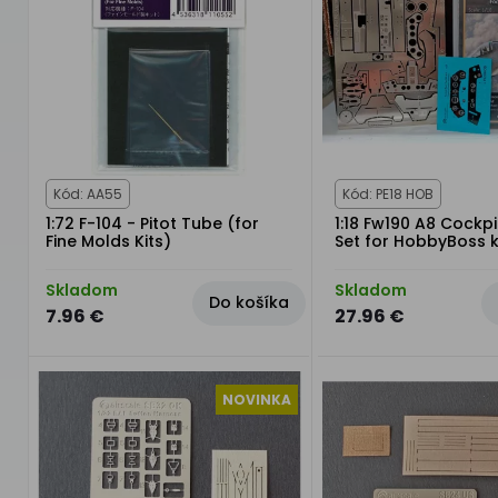
Kód: AA55
Kód: PE18 HOB
1:72 F-104 - Pitot Tube (for
1:18 Fw190 A8 Cockp
Fine Molds Kits)
Set for HobbyBoss k
Skladom
Skladom
Do košíka
7.96 €
27.96 €
NOVINKA