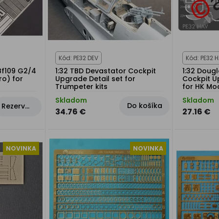
Kód: PE32 DEV
Kód: PE32 
Bf109 G2/4
1:32 TBD Devastator Cockpit
1:32 Doug
ro) for
Upgrade Detail set for
Cockpit U
Trumpeter kits
for HK Mo
Skladom
Skladom
Do košíka
Rezervovat
34.76 €
27.16 €
NOVINKA
NOVINKA