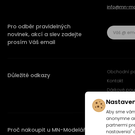
info@mn-mod
Pro odběr pravidelných
novinek, akcí a slev zadejte
prosím Váš email
Obchodní p
Důležité odkazy
Kontakt
Dárkové pou
Časté dotaz
Nastaven
Aby sme vám 
anonymne ana
partnermi pre
Proč nakoupit u MN-Modelář.cz
nastavenia" 