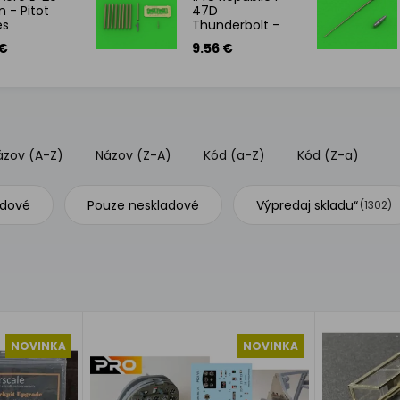
n - Pitot
47D
es
Thunderbolt -
Browning .50
 €
9.56 €
blast tubes,
gunsight and
Pitot Tube
ázov (A-Z)
Názov (Z-A)
Kód (a-Z)
Kód (Z-a)
adové
Pouze neskladové
Výpredaj skladu“
(1302)
NOVINKA
NOVINKA