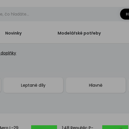
H
Novinky
Modelářské potřeby
 doplňky
Leptané díly
Hlavně
 Aero L-29
1:48 Republic P-