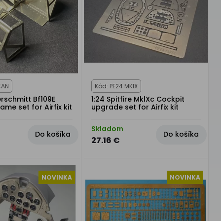
CAN
Kód: PE24 MKlX
rschmitt Bf109E
1:24 Spitfire MklXc Cockpit
me set for Airfix kit
upgrade set for Airfix kit
Skladom
Do košíka
Do košíka
27.16 €
NOVINKA
NOVINKA