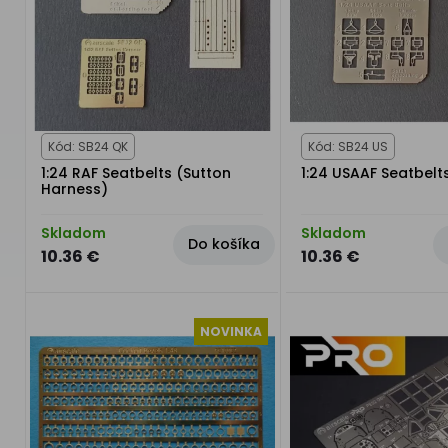
Kód: SB24 QK
Kód: SB24 US
1:24 RAF Seatbelts (Sutton
1:24 USAAF Seatbelt
Harness)
Skladom
Skladom
Do košíka
10.36 €
10.36 €
NOVINKA