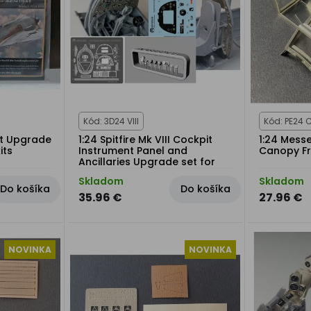
Kód: 3D24 VIII
Kód: PE24 
it Upgrade
1:24 Spitfire Mk VIII Cockpit
1:24 Messe
its
Instrument Panel and
Canopy Fra
Ancillaries Upgrade set for
Airfix kit
Skladom
Skladom
Do košíka
Do košíka
35.96 €
27.96 €
NOVINKA
NOVINKA