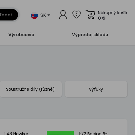
Nákupný košík
SK
ľadať
0
0
0 €
Výrobcovia
Výpredaj skladu
Soustružné díly (různé)
Výfuky
1:48 Hawker
1:72 Boeing B-