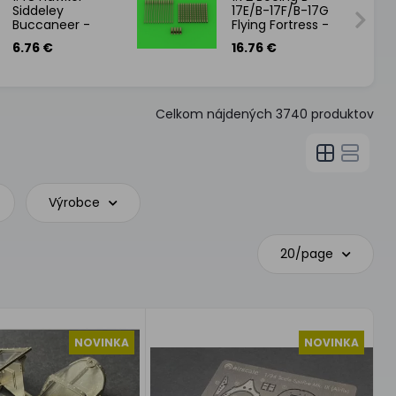
Siddeley
17E/B-17F/B-17G
Buccaneer -
Flying Fortress -
Pitot Tube and
machine gun
6.76 €
16.76 €
Refueling Probe
set - Browning
M2 aircraft .50
caliber b
Celkom nájdených
3740
produktov
Výrobce
20/page
NOVINKA
NOVINKA